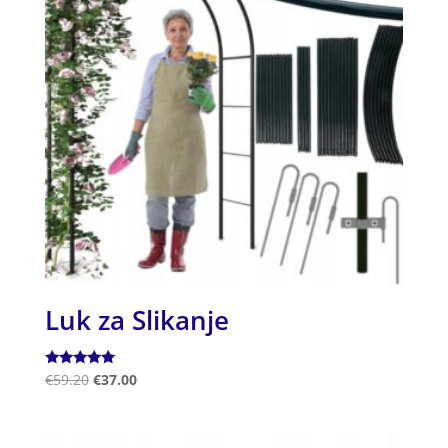
Luk za Slikanje
Ocjenjeno
€
59.20
€
37.00
5.00
od 5