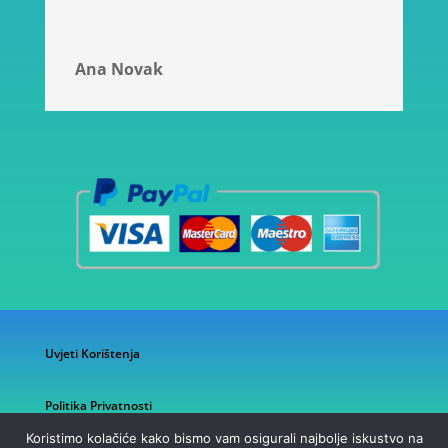
Ana Novak
Uvjeti Korištenja
Politika Privatnosti
Koristimo kolačiće kako bismo vam osigurali najbolje iskustvo na