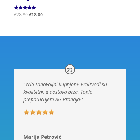
Ocjenjeno
€
28.80
€
18.00
5.00
od 5
“Vrlo zadovoljni kupnjom! Proizvodi su
kvalitetni, a dostava brza. Toplo
preporučujem AG Prodaja!”
Marija Petrović