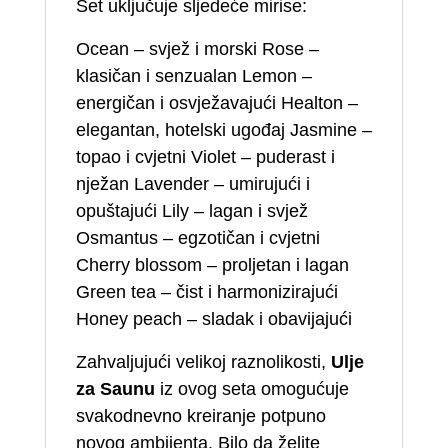
Set uključuje sljedeće mirise:
Ocean – svjež i morski Rose –
klasičan i senzualan Lemon –
energičan i osvježavajući Healton –
elegantan, hotelski ugođaj Jasmine –
topao i cvjetni Violet – puderast i
nježan Lavender – umirujući i
opuštajući Lily – lagan i svjež
Osmantus – egzotičan i cvjetni
Cherry blossom – proljetan i lagan
Green tea – čist i harmonizirajući
Honey peach – sladak i obavijajući
Zahvaljujući velikoj raznolikosti,
Ulje
za Saunu
iz ovog seta omogućuje
svakodnevno kreiranje potpuno
novog ambijenta. Bilo da želite