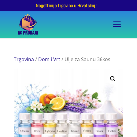
Najjeftinija trgovina u Hrvatskoj !
Trgovina
/
Dom i Vrt
/ Ulje za Saunu 36kos.