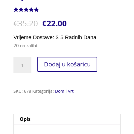
Korisnička
1
€
35.20
€
22.00
ocjena:
5.00
od ukupno
5 (
korisnika)
Vrijeme Dostave: 3-5 Radnih Dana
20 na zalihi
Ulje
Dodaj u košaricu
za
Saunu
36kos.
SKU:
678
Kategorija:
Dom i Vrt
količina
Opis