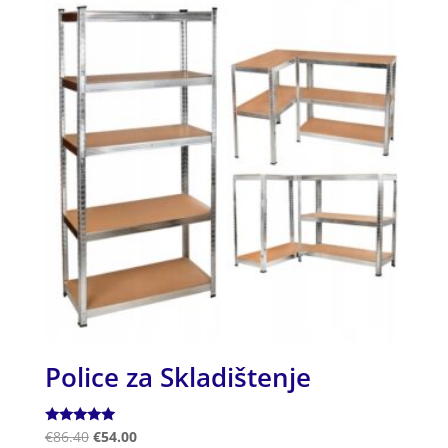
Police za Skladištenje
Ocjenjeno
€
86.40
€
54.00
5.00