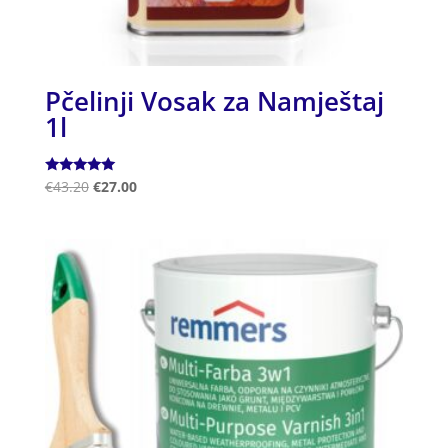
Pčelinji Vosak za Namještaj
1l
Ocjenjeno
€
43.20
€
27.00
5.00
od 5