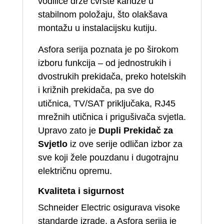
vodilice drže čvrste kandže u
stabilnom položaju, što olakšava
montažu u instalacijsku kutiju.
Asfora serija poznata je po širokom
izboru funkcija – od jednostrukih i
dvostrukih prekidača, preko hotelskih
i križnih prekidača, pa sve do
utičnica, TV/SAT priključaka, RJ45
mrežnih utičnica i prigušivača svjetla.
Upravo zato je
Dupli Prekidač za
Svjetlo
iz ove serije odličan izbor za
sve koji žele pouzdanu i dugotrajnu
električnu opremu.
Kvaliteta i sigurnost
Schneider Electric osigurava visoke
standarde izrade, a Asfora serija je