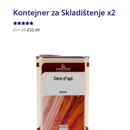
Kontejner za Skladištenje x2
Ocjenjeno
€
51.20
€
32.00
5.00
od 5