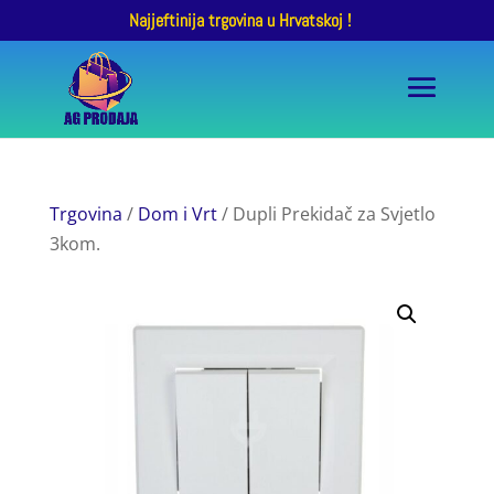
Najjeftinija trgovina u Hrvatskoj !
Trgovina
/
Dom i Vrt
/ Dupli Prekidač za Svjetlo
3kom.