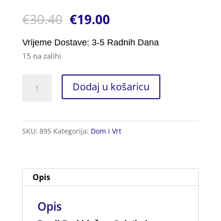
Korisnička
1
€
30.40
€
19.00
ocjena:
5.00
od ukupno
5 (
korisnika)
Vrijeme Dostave: 3-5 Radnih Dana
15 na zalihi
Dupli
Dodaj u košaricu
Prekidač
za
Svjetlo
SKU:
895
Kategorija:
Dom i Vrt
3kom.
količina
Opis
Opis