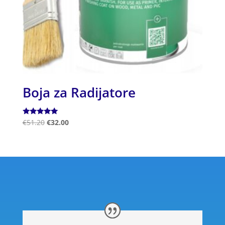
Boja za Radijatore
Ocjenjeno
€
51.20
€
32.00
5.00
od 5