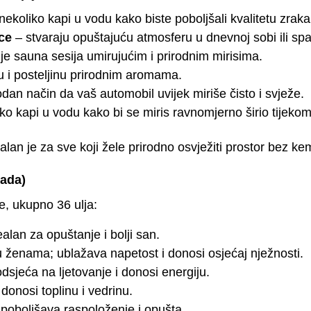
ekoliko kapi u vodu kako biste poboljšali kvalitetu zraka 
ce
– stvaraju opuštajuću atmosferu u dnevnoj sobi ili spa
e sauna sesija umirujućim i prirodnim mirisima.
u i posteljinu prirodnim aromama.
odan način da vaš automobil uvijek miriše čisto i svježe.
ko kapi u vodu kako bi se miris ravnomjerno širio tijekom
alan je za sve koji žele prirodno osvježiti prostor bez ke
mada)
ce, ukupno 36 ulja:
ealan za opuštanje i bolji san.
ženama; ublažava napetost i donosi osjećaj nježnosti.
sjeća na ljetovanje i donosi energiju.
onosi toplinu i vedrinu.
 poboljšava raspoloženje i opušta.