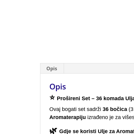
Opis
Opis
⭐
Prošireni Set – 36 komada Ulj
Ovaj bogati set sadrži
36 bočica
(3
Aromaterapiju
izrađeno je za višes
🌿
Gdje se koristi Ulje za Aroma