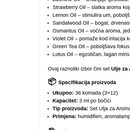
Strawberry Oil – slatka aroma ko
Lemon Oil – stimulira um, poboljš
Sandalwood Oil – bogat, drvenast 
Osmantus Oil – voćna aroma, jedna
Violet Oil – pomaže kod iritacija 
Green Tea Oil – poboljšava fokus,
Lotus Oil – egzotičan, lagan miris
Ovaj raznoliki izbor čini set
Ulje za
📦
Specifikacija proizvoda
Ukupno:
36 komada (3×12)
Kapacitet:
3 ml po bočici
Tip proizvoda:
Set Ulja za Aroma
Primjena:
humidifieri, aromalampi