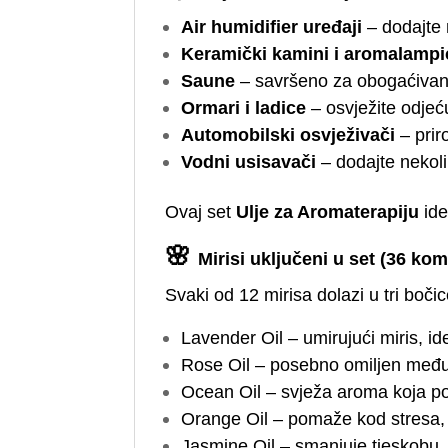
Air humidifier uređaji
– dodajte n
Keramički kamini i aromalampi
Saune
– savršeno za obogaćivanj
Ormari i ladice
– osvježite odjeć
Automobilski osvježivači
– prir
Vodni usisavači
– dodajte nekoli
Ovaj set
Ulje za Aromaterapiju
ide
🌸
Mirisi uključeni u set (36 ko
Svaki od 12 mirisa dolazi u tri boči
Lavender Oil – umirujući miris, id
Rose Oil – posebno omiljen među 
Ocean Oil – svježa aroma koja pod
Orange Oil – pomaže kod stresa, d
Jasmine Oil – smanjuje tjeskobu,