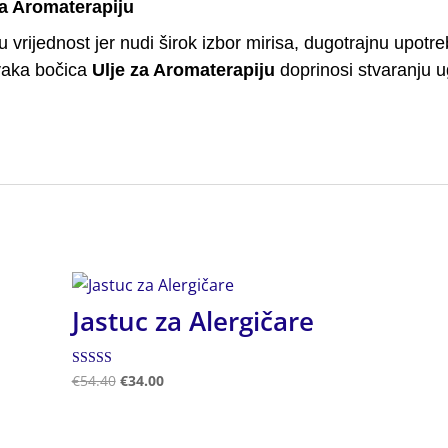
za Aromaterapiju
 vrijednost jer nudi širok izbor mirisa, dugotrajnu upotr
vaka bočica
Ulje za Aromaterapiju
doprinosi stvaranju u
Jastuc za Alergičare
Ocjenjeno
€
54.40
€
34.00
5.00
od 5