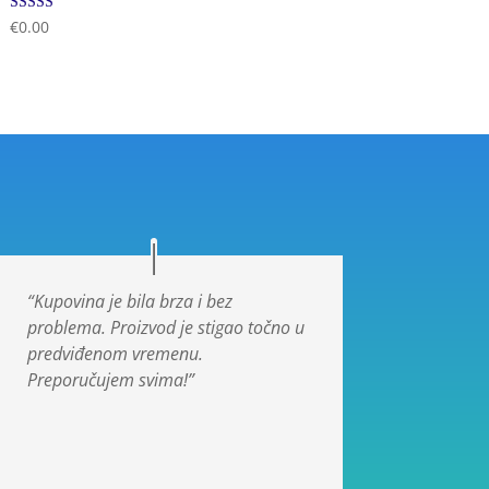
Ocjenjeno
€
0.00
5.00
od 5
“Kupovina je bila brza i bez
problema. Proizvod je stigao točno u
predviđenom vremenu.
Preporučujem svima!”