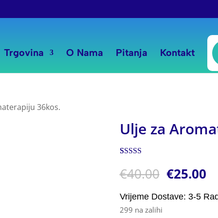
P
s
Trgovina
O Nama
Pitanja
Kontakt
materapiju 36kos.
Ulje za Aroma
Korisnička
1
€
40.00
€
25.00
ocjena:
5.00
od ukupno 5
(
korisnika)
Vrijeme Dostave: 3-5 Ra
299 na zalihi