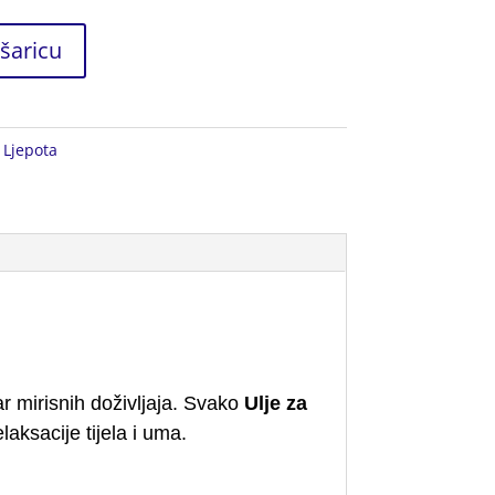
šaricu
i Ljepota
ar mirisnih doživljaja. Svako
Ulje za
aksacije tijela i uma.