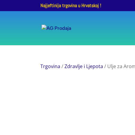
Najjeftinija trgovina u Hrvatskoj !
Trgovina
/
Zdravlje i Ljepota
/ Ulje za Aro