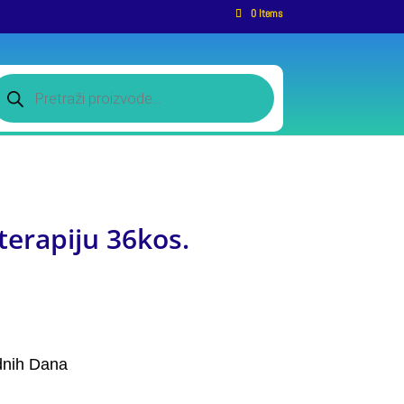
0 Items
roducts
earch
terapiju 36kos.
dnih Dana