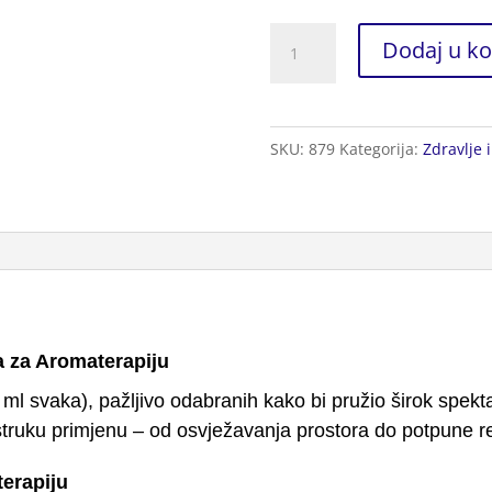
Ulje
Dodaj u ko
za
Aromaterapiju
36kos.
SKU:
879
Kategorija:
Zdravlje 
količina
a za Aromaterapiju
 ml svaka), pažljivo odabranih kako bi pružio širok spekt
truku primjenu – od osvježavanja prostora do potpune rel
terapiju