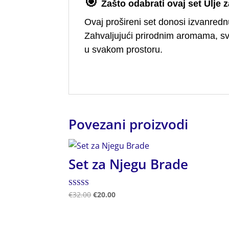
🎯
Zašto odabrati ovaj set Ulje 
Ovaj prošireni set donosi izvanrednu
Zahvaljujući prirodnim aromama, s
u svakom prostoru.
Povezani proizvodi
Set za Njegu Brade
Ocjenjeno
€
32.00
€
20.00
5.00
od 5