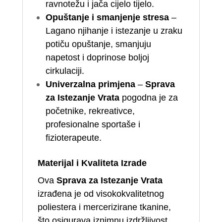
ravnotežu i jača cijelo tijelo.
Opuštanje i smanjenje stresa
–
Lagano njihanje i istezanje u zraku
potiču opuštanje, smanjuju
napetost i doprinose boljoj
cirkulaciji.
Univerzalna primjena
–
Sprava
za Istezanje Vrata
pogodna je za
početnike, rekreativce,
profesionalne sportaše i
fizioterapeute.
Materijal i Kvaliteta Izrade
Ova
Sprava za Istezanje Vrata
izrađena je od visokokvalitetnog
poliestera i mercerizirane tkanine,
što osigurava iznimnu izdržljivost,