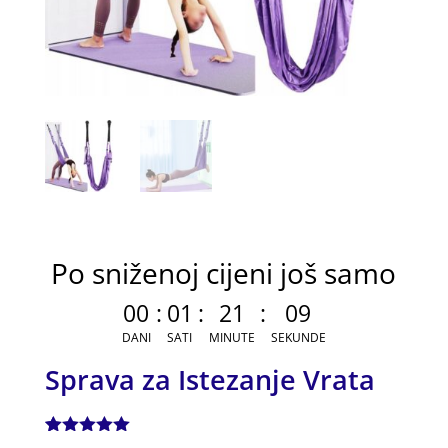
Po sniženoj cijeni još samo
00
:
01
:
21
:
08
DANI
SATI
MINUTE
SEKUNDE
Sprava za Istezanje Vrata
Korisnička
1