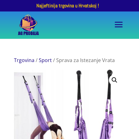
Najjeftinija trgovina u Hrvatskoj !
Trgovina
/
Sport
/ Sprava za Istezanje Vrata