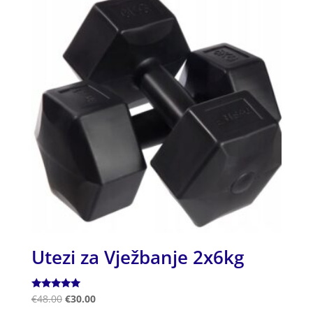
Utezi za Vježbanje 2x6kg
Ocjenjeno
€
48.00
€
30.00
5.00