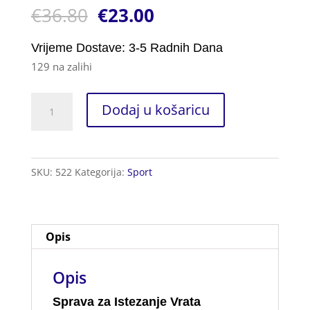
€
36.80
€
23.00
ocjena:
5.00
od ukupno
5 (
korisnika)
Vrijeme Dostave: 3-5 Radnih Dana
129 na zalihi
Sprava
Dodaj u košaricu
za
Istezanje
Vrata
SKU:
522
Kategorija:
Sport
količina
Opis
Opis
Sprava za Istezanje Vrata