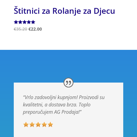
Štitnici za Rolanje za Djecu
Ocjenjeno
€
35.20
€
22.00
5.00
od 5
“Vrlo zadovoljni kupnjom! Proizvodi su
kvalitetni, a dostava brza. Toplo
preporučujem AG Prodaja!”