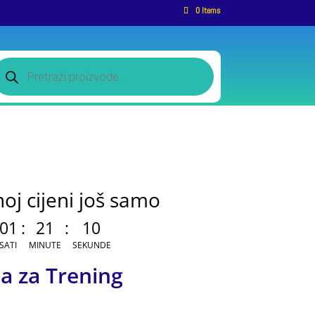
0 Items
roducts
earch
oj cijeni još samo
01
:
21
:
09
SATI
MINUTE
SEKUNDE
a za Trening