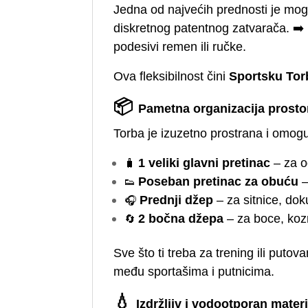
Jedna od najvećih prednosti je mogu
diskretnog patentnog zatvarača. ➡️ K
podesivi remen ili ručke.
Ova fleksibilnost čini
Sportsku Tor
📦
Pametna organizacija prosto
Torba je izuzetno prostrana i omog
🧳
1 veliki glavni pretinac
– za od
👟
Poseban pretinac za obuću
–
🎧
Prednji džep
– za sitnice, dok
🔄
2 bočna džepa
– za boce, kozm
Sve što ti treba za trening ili put
među sportašima i putnicima.
💧
Izdržljiv i vodootporan materi