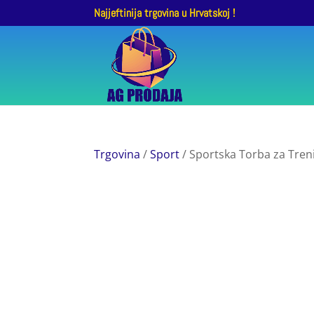
Najjeftinija trgovina u Hrvatskoj !
Trgovina
/
Sport
/ Sportska Torba za Tren