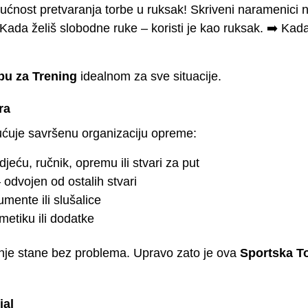
ćnost pretvaranja torbe u ruksak! Skriveni naramenici n
ada želiš slobodne ruke – koristi je kao ruksak. ➡️ Kada 
bu za Trening
idealnom za sve situacije.
ra
ućuje savršenu organizaciju opreme:
jeću, ručnik, opremu ili stvari za put
 odvojen od ostalih stvari
umente ili slušalice
etiku ili dodatke
ovanje stane bez problema. Upravo zato je ova
Sportska T
jal