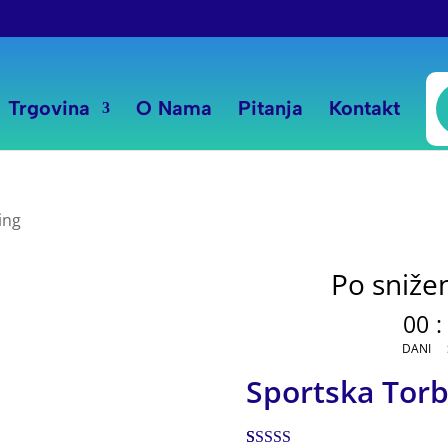
P
s
Trgovina
O Nama
Pitanja
Kontakt
ing
Po snižen
00
:
DANI
Sportska Torb