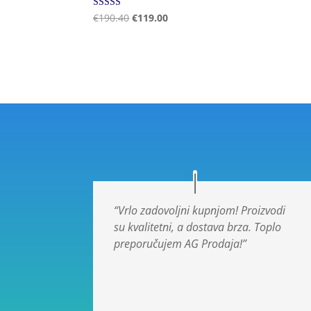
Ocjenjeno
€
190.40
€
119.00
5.00
od 5
“Vrlo zadovoljni kupnjom! Proizvodi
su kvalitetni, a dostava brza. Toplo
preporučujem AG Prodaja!”