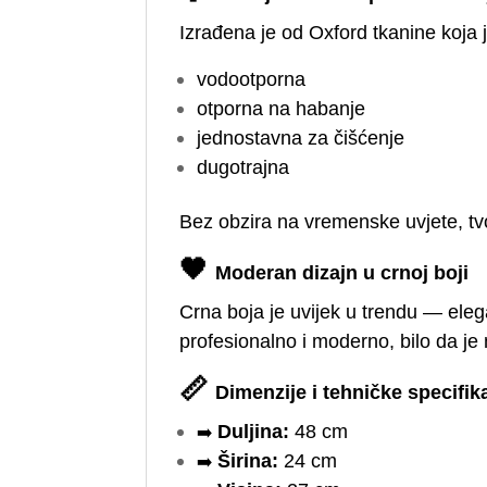
Izrađena je od Oxford tkanine koja j
vodootporna
otporna na habanje
jednostavna za čišćenje
dugotrajna
Bez obzira na vremenske uvjete, tv
🖤
Moderan dizajn u crnoj boji
Crna boja je uvijek u trendu — elega
profesionalno i moderno, bilo da je n
📏
Dimenzije i tehničke specifik
➡️
Duljina:
48 cm
➡️
Širina:
24 cm