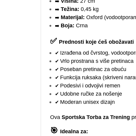
➡️
Visina:
27 cm
➡️
Težina:
0,45 kg
➡️
Materijal:
Oxford (vodootporan
➡️
Boja:
Crna
✅
Prednosti koje ćeš obožavati
✔
Izrađena od čvrstog, vodootpor
✔
Vrlo prostrana s više pretinaca
✔
Poseban pretinac za obuću
✔
Funkcija ruksaka (skriveni nar
✔
Podesivi i odvojivi remen
✔
Udobne ručke za nošenje
✔
Moderan unisex dizajn
Ova
Sportska Torba za Trening
pr
🎯
Idealna za: