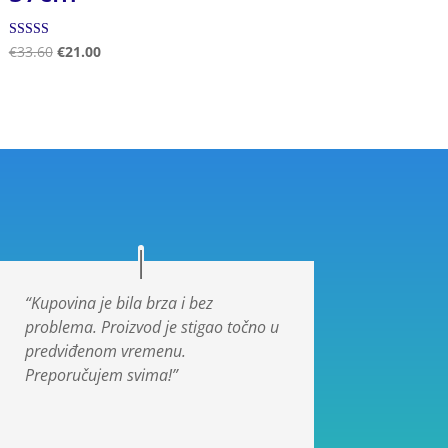
Ocjenjeno
€
33.60
€
21.00
5.00
od 5
“Kupovina je bila brza i bez
problema. Proizvod je stigao točno u
predviđenom vremenu.
Preporučujem svima!”