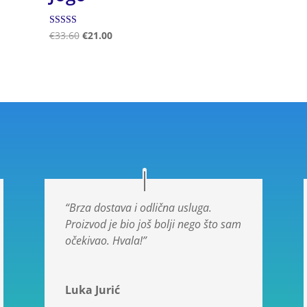
Ocjenjeno
€
33.60
€
21.00
5.00
od 5
“Brza dostava i odlična usluga.
Proizvod je bio još bolji nego što sam
očekivao. Hvala!”
Luka Jurić