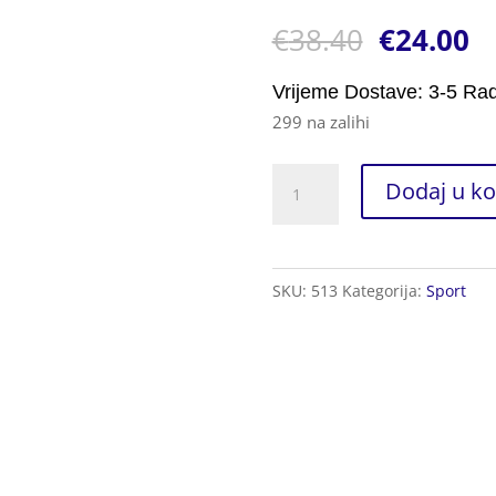
Korisnička
1
€
38.40
€
24.00
ocjena:
5.00
od ukupno 5
(
korisnika)
Vrijeme Dostave: 3-5 Ra
299 na zalihi
Sportska
Dodaj u ko
Torba
za
Trening
SKU:
513
Kategorija:
Sport
količina