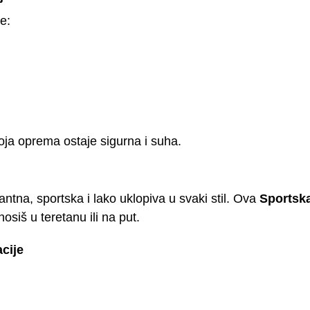
e:
oja oprema ostaje sigurna i suha.
ntna, sportska i lako uklopiva u svaki stil. Ova
Sportska
osiš u teretanu ili na put.
acije