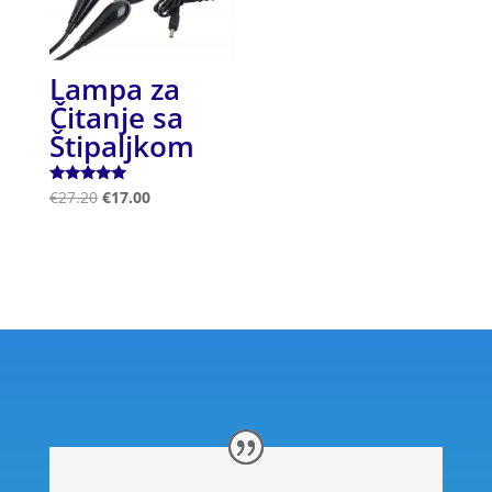
Lampa za
Čitanje sa
Štipaljkom
Ocjenjeno
€
27.20
€
17.00
5.00
od 5