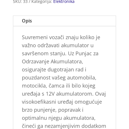
SKU:
33
Kategorija:
Elektronika
količina
Opis
Suvremeni vozači znaju koliko je
važno održavati akumulator u
savršenom stanju. Uz Punjac za
Odrzavanje Akumulatora,
osigurajte dugotrajan rad i
pouzdanost vašeg automobila,
motocikla, čamca ili bilo kojeg
uređaja s 12V akumulatorom. Ovaj
visokoefikasni uređaj omogućuje
brzo punjenje, popravak i
optimalnu njegu akumulatora,
čineći ga nezamjenjivim dodatkom