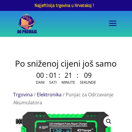
Najjeftinija trgovina u Hrvatskoj !
Po sniženoj cijeni još samo
00
:
01
:
21
:
08
DANI
SATI
MINUTE
SEKUNDE
Trgovina
/
Elektronika
/ Punjac za Odrzavanje
Akumulatora