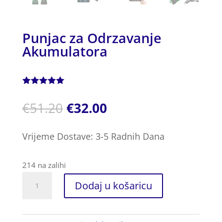
Punjac za Odrzavanje
Akumulatora
Korisnička
ocjena:
5.00
€
51.20
€
32.00
od ukupno
5 (
korisnika)
Vrijeme Dostave: 3-5 Radnih Dana
214 na zalihi
Punjac
Dodaj u košaricu
za
Odrzavanje
Akumulatora