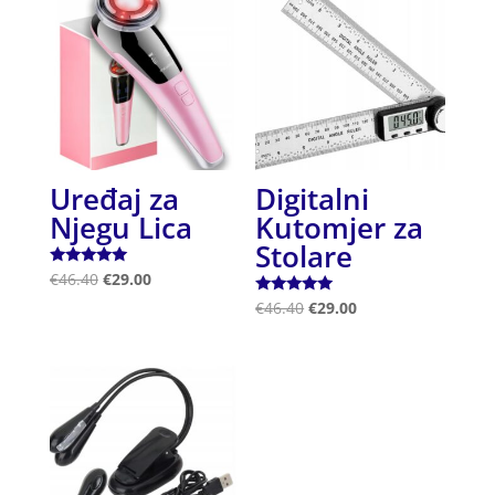
Uređaj za
Digitalni
Njegu Lica
Kutomjer za
Stolare
Ocjenjeno
€
46.40
€
29.00
5.00
od 5
Ocjenjeno
€
46.40
€
29.00
5.00
od 5