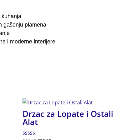
e kuhanja
om gašenju plamena
anje
e i moderne interijere
Drzac za Lopate i Ostali
Alat
Ocjenjeno