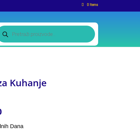
0 Items
roducts
earch
 za Kuhanje
0
dnih Dana