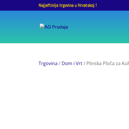
Najjeftinija trgovina u Hrvatskoj !
Trgovina
/
Dom i Vrt
/ Plinska Ploča za Ku