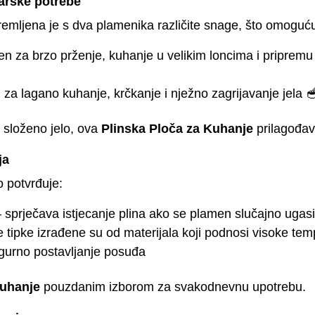
narske potrebe
emljena je s dva plamenika različite snage, što omoguću
en za brzo prženje, kuhanje u velikim loncima i pripremu
n za lagano kuhanje, krčkanje i nježno zagrijavanje jela 
i složeno jelo, ova
Plinska Ploča za Kuhanje
prilagođav
ja
o potvrđuje:
 sprječava istjecanje plina ako se plamen slučajno ugas
 tipke izrađene su od materijala koji podnosi visoke te
gurno postavljanje posuđa
Kuhanje
pouzdanim izborom za svakodnevnu upotrebu.