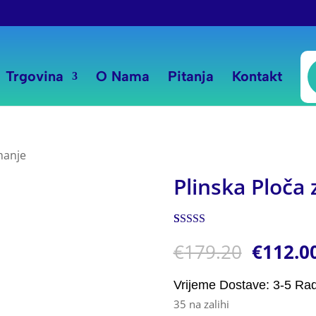
P
s
Trgovina
O Nama
Pitanja
Kontakt
hanje
Plinska Ploča
Korisnička
1
€
179.20
€
112.0
ocjena:
5.00
od ukupno 5
(
korisnika)
Vrijeme Dostave: 3-5 Ra
35 na zalihi