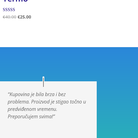
Ocjenjeno
€
40.00
€
25.00
5.00
od 5
“Kupovina je bila brza i bez
problema. Proizvod je stigao točno u
predviđenom vremenu.
Preporučujem svima!”