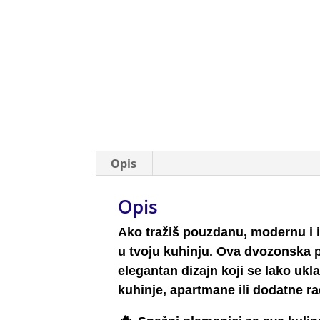
Opis
Opis
Ako tražiš pouzdanu, modernu i 
u tvoju kuhinju. Ova dvozonska 
elegantan dizajn koji se lako ukl
kuhinje, apartmane ili dodatne r
🔥