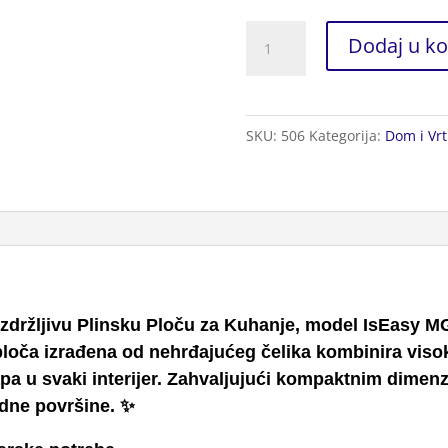
Plinska
Dodaj u ko
Ploča
za
Kuhanje
SKU:
506
Kategorija:
Dom i Vrt
količina
izdržljivu Plinsku Ploču za Kuhanje, model IsEasy M
ploča izrađena od nehrđajućeg čelika kombinira viso
apa u svaki interijer. Zahvaljujući kompaktnim dimenz
adne površine. ✨