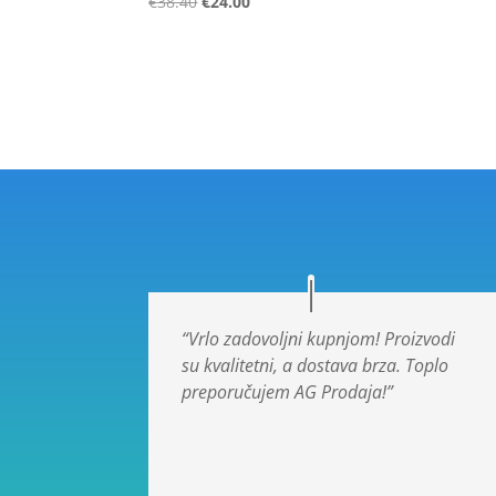
€
38.40
€
24.00
5.00
od 5
“Vrlo zadovoljni kupnjom! Proizvodi
su kvalitetni, a dostava brza. Toplo
preporučujem AG Prodaja!”