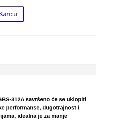
šaricu
GBS-312A savršeno će se uklopiti
ke performanse, dugotrajnost i
ijama, idealna je za manje