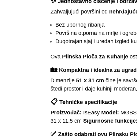
✨
Jednostavno čišćenje i održa
Zahvaljujući površini od
nehrđajuće
Bez upornog ribanja
Površina otporna na mrlje i ogreb
Dugotrajan sjaj i uredan izgled ku
Ova
Plinska Ploča za Kuhanje
ost
🏡
Kompaktna i idealna za ugrad
Dimenzije
51 x 31 cm
čine je savrš
štedi prostor i daje kuhinji moderan,
📋
Tehničke specifikacije
Proizvođač:
IsEasy
Model:
MGBS
31 x 11,5 cm
Sigurnosne funkcije
✅
Zašto odabrati ovu Plinsku P