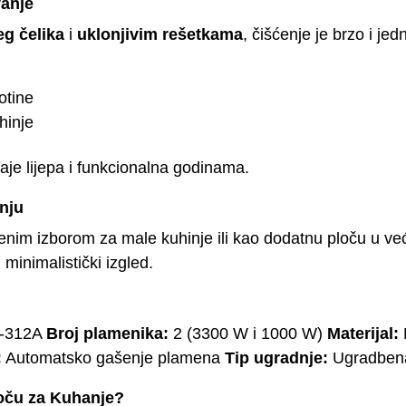
vanje
g čelika
i
uklonjivim rešetkama
, čišćenje je brzo i je
otine
hinje
aje lijepa i funkcionalna godinama.
nju
enim izborom za male kuhinje ili kao dodatnu ploču u ve
 minimalistički izgled.
-312A
Broj plamenika:
2 (3300 W i 1000 W)
Materijal:
:
Automatsko gašenje plamena
Tip ugradnje:
Ugradbena
loču za Kuhanje?