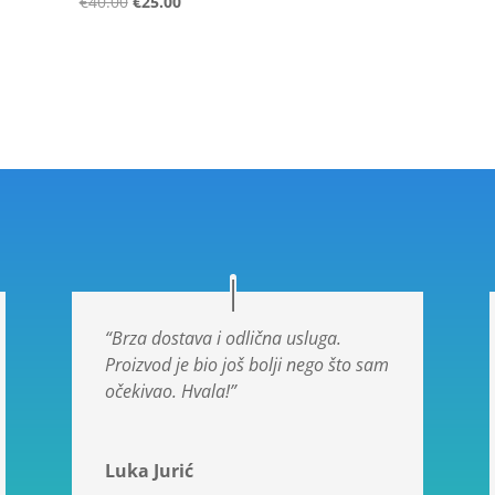
€
40.00
€
25.00
5.00
od 5
“Brza dostava i odlična usluga.
Proizvod je bio još bolji nego što sam
očekivao. Hvala!”
Luka Jurić