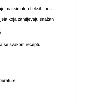
je maksimalnu fleksibilnost:
 jela koja zahtijevaju snažan

a se svakom receptu.
i
mperature