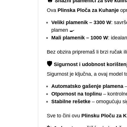
Snažni plamenici za sve kuli
Ova
Plinska Ploča za Kuhanje
opr
Veliki plamenik – 3300 W
: savrš
plamen 🍳
Mali plamenik – 1000 W
: ideala
Bez obzira pripremaš li brzi ručak il
🛡️
Sigurnost i udobnost korišten
Sigurnost je ključna, a ovaj model t
Automatsko gašenje plamena
–
Otpornost na toplinu
– kontrolne
Stabilne rešetke
– omogućuju si
Sve to čini ovu
Plinsku Ploču za 