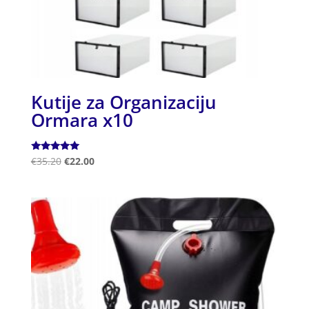
Kutije za Organizaciju
Ormara x10
Ocjenjeno
€
35.20
€
22.00
5.00
od 5