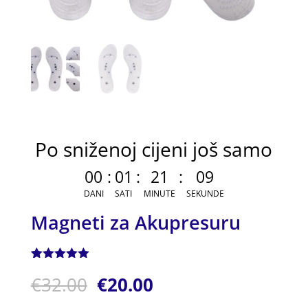
Po sniženoj cijeni još samo
00
:
01
:
21
:
09
DANI
SATI
MINUTE
SEKUNDE
Magneti za Akupresuru
Korisnička
1
€
32.00
€
20.00
ocjena:
5.00
od ukupno
5 (