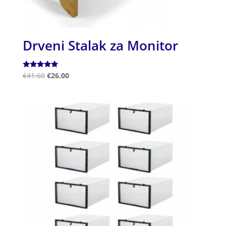
Drveni Stalak za Monitor
Ocjenjeno
€
41.60
€
26.00
5.00
od 5