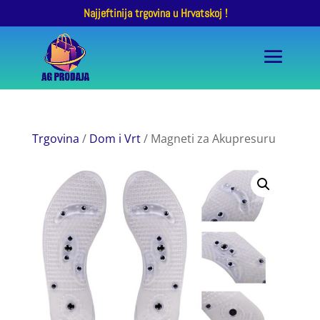
Najjeftinija trgovina u Hrvatskoj !
Trgovina
/
Dom i Vrt
/ Magneti za Akupresuru