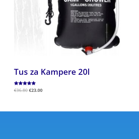
Tus za Kampere 20l
Ocjenjeno
€
36.80
€
23.00
5.00
od 5