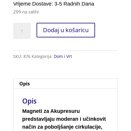
korisnika)
Vrijeme Dostave: 3-5 Radnih Dana
299 na zalihi
Magneti
Dodaj u košaricu
za
Akupresuru
količina
SKU:
876
Kategorija:
Dom i Vrt
Opis
Opis
Magneti za Akupresuru
predstavljaju moderan i učinkovit
način za poboljšanje cirkulacije,