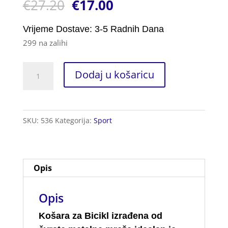
€
27.20
€
17.00
ocjena:
5.00
od ukupno
5 (
korisnika)
Vrijeme Dostave: 3-5 Radnih Dana
299 na zalihi
Košara
Dodaj u košaricu
za
Bicikl
količina
SKU:
536
Kategorija:
Sport
Opis
Opis
Košara za Bicikl izrađena od