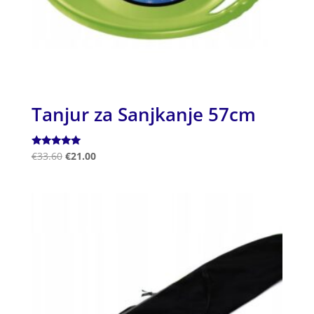
Tanjur za Sanjkanje 57cm
Ocjenjeno
€
33.60
€
21.00
5.00
od 5