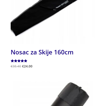
Nosac za Skije 160cm
Ocjenjeno
€
38.40
€
24.00
5.00
od 5