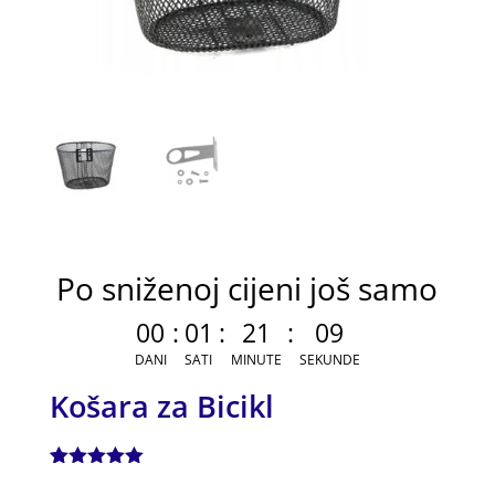
Po sniženoj cijeni još samo
00
:
01
:
21
:
09
DANI
SATI
MINUTE
SEKUNDE
Košara za Bicikl
Korisnička
1