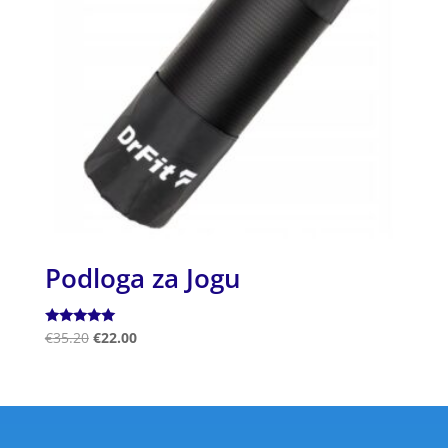
Podloga za Jogu
Ocjenjeno
€
35.20
€
22.00
5.00
od 5