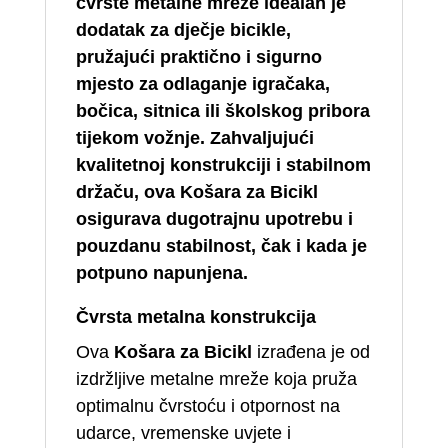
čvrste metalne mreže idealan je
dodatak za dječje bicikle,
pružajući praktično i sigurno
mjesto za odlaganje igračaka,
bočica, sitnica ili školskog pribora
tijekom vožnje. Zahvaljujući
kvalitetnoj konstrukciji i stabilnom
držaču, ova Košara za Bicikl
osigurava dugotrajnu upotrebu i
pouzdanu stabilnost, čak i kada je
potpuno napunjena.
Čvrsta metalna konstrukcija
Ova
Košara za Bicikl
izrađena je od
izdržljive metalne mreže koja pruža
optimalnu čvrstoću i otpornost na
udarce, vremenske uvjete i