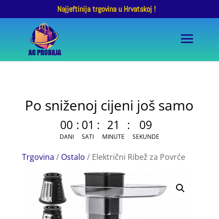
Najjeftinija trgovina u Hrvatskoj !
Po sniženoj cijeni još samo
00
:
01
:
21
:
09
DANI
SATI
MINUTE
SEKUNDE
Trgovina
/
Ostalo
/ Električni Ribež za Povrće