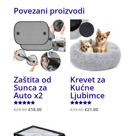
Povezani proizvodi
Zaštita od
Krevet za
Sunca za
Kućne
Auto x2
Ljubimce
Ocjenjeno
Ocjenjeno
€
28.80
€
18.00
€
33.60
€
21.00
5.00
5.00
od 5
od 5