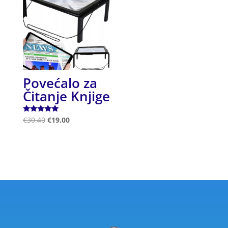
Povećalo za
Čitanje Knjige
Ocjenjeno
€
30.40
€
19.00
5.00
od 5