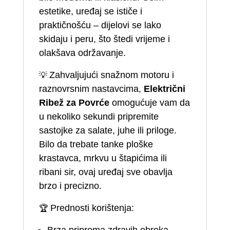
estetike, uređaj se ističe i
praktičnošću – dijelovi se lako
skidaju i peru, što štedi vrijeme i
olakšava održavanje.
💡
Zahvaljujući snažnom motoru i
raznovrsnim nastavcima,
Električni
Ribež za Povrće
omogućuje vam da
u nekoliko sekundi pripremite
sastojke za salate, juhe ili priloge.
Bilo da trebate tanke ploške
krastavca, mrkvu u štapićima ili
ribani sir, ovaj uređaj sve obavlja
brzo i precizno.
🏆
Prednosti korištenja: