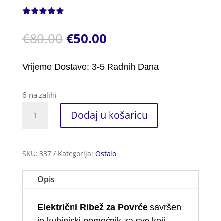
Korisnička
ocjena:
5.00
€
80.00
€
50.00
od ukupno
5 (
korisnika)
Vrijeme Dostave: 3-5 Radnih Dana
6 na zalihi
Električni
Dodaj u košaricu
Ribež
za
Povrće
SKU:
337
Kategorija:
Ostalo
količina
Opis
Električni Ribež za Povrće
savršen
je kuhinjski pomoćnik za sve koji