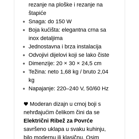
rezanje na ploške i rezanje na
štapiće
Snaga: do 150 W
Boja kućišta: elegantna crna sa
inox detaljima
Jednostavna i brza instalacija
Odvojivi dijelovi koji se lako čiste
Dimenzije: 20 × 30 × 24,5 cm
Težina: neto 1,68 kg / bruto 2,04
kg
Napajanje: 220–240 V, 50/60 Hz
🖤
Moderan dizajn u crnoj boji s
nehrđajućim čelikom čini da se
Električni Ribež za Povrće
savršeno uklapa u svaku kuhinju,
bilo modernu ili klasičnu. Osim