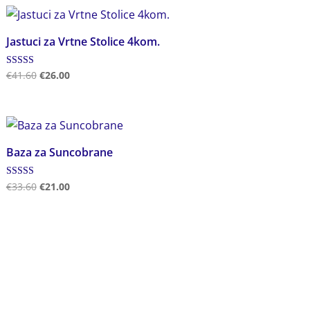
Jastuci za Vrtne Stolice 4kom.
Ocjenjeno
€
41.60
€
26.00
5.00
od 5
Baza za Suncobrane
Ocjenjeno
€
33.60
€
21.00
5.00
od 5