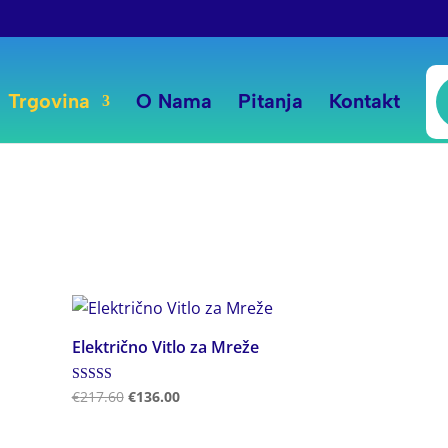
P
s
Trgovina
O Nama
Pitanja
Kontakt
ti
Električno Vitlo za Mreže
Ocjenjeno
€
217.60
€
136.00
5.00
od 5