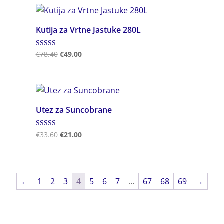
Kutija za Vrtne Jastuke 280L
Ocjenjeno
€
78.40
€
49.00
5.00
od 5
Utez za Suncobrane
Ocjenjeno
€
33.60
€
21.00
5.00
od 5
←
1
2
3
4
5
6
7
…
67
68
69
→