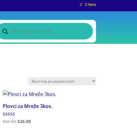
0 Items
roducts
earch
Plovci za Mreže 3kos.
Ocjenjeno
€
41.60
€
26.00
5.00
od 5