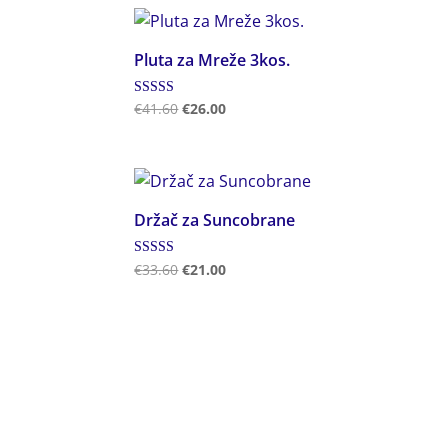
Pluta za Mreže 3kos.
Ocjenjeno
€
41.60
€
26.00
5.00
od 5
Držač za Suncobrane
Ocjenjeno
€
33.60
€
21.00
5.00
od 5